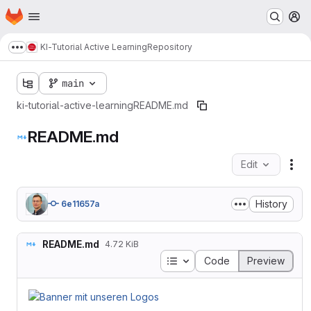
Homepage
Skip to main content
M
KI-Tutorial Active Learning
Repository
Show more breadcrumbs
main
ki-tutorial-active-learning
README.md
README.md
Edit
Fil
History
6e11657a
README.md
4.72 KiB
Table of contents
Code
Preview