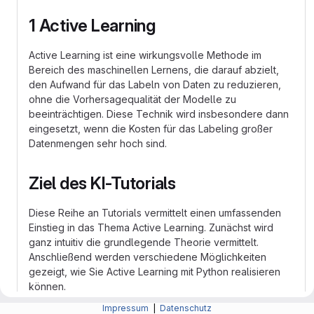
1 Active Learning
Active Learning ist eine wirkungsvolle Methode im
Bereich des maschinellen Lernens, die darauf abzielt,
den Aufwand für das Labeln von Daten zu reduzieren,
ohne die Vorhersagequalität der Modelle zu
beeinträchtigen. Diese Technik wird insbesondere dann
eingesetzt, wenn die Kosten für das Labeling großer
Datenmengen sehr hoch sind.
Ziel des KI-Tutorials
Diese Reihe an Tutorials vermittelt einen umfassenden
Einstieg in das Thema Active Learning. Zunächst wird
ganz intuitiv die grundlegende Theorie vermittelt.
Anschließend werden verschiedene Möglichkeiten
gezeigt, wie Sie Active Learning mit Python realisieren
können.
Impressum
|
Datenschutz
Das KI-Tutorial richtet sich an Personen, die bereits über